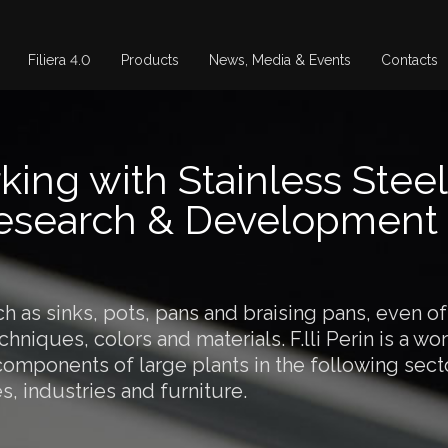
Filiera 4.0
Products
News, Media & Events
Contacts
ng with Stainless Steel 
esearch & Development 
h as sinks, pots, pans and braising pans, even 
chniques, colors and materials. F.lli Perin is a wo
 components of large plants in the following secto
s, industries and furniture.