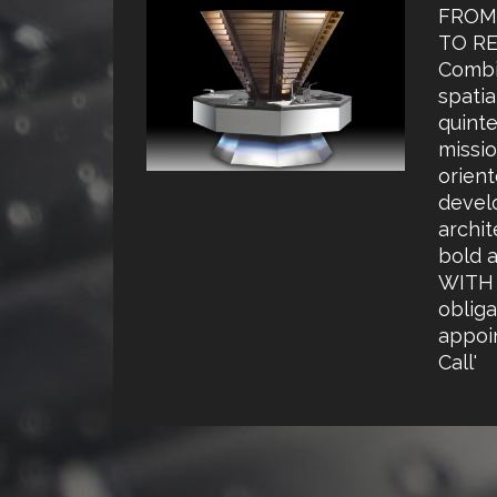
FROM 
TO RE
Combin
spatial
quint
missio
orien
devel
archit
bold a
WITH 
obliga
appoi
Call'