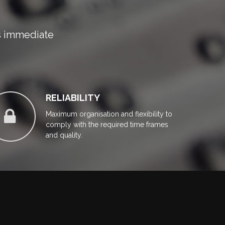
es immediate
RELIABILITY
Maximum organisation and flexibility to
comply with the required time frames
and quality.