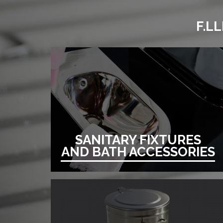
F.L
SANITARY FIXTURES
AND BATH ACCESSORIES