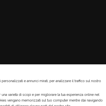
ersonalizzati e annunci mirati, per analizzare il traffico sul nostro
una varietà di scopi e per migliorare la tua esperienza online nel
i cookies vengano memorizzati sul tuo computer mentre stai navigando