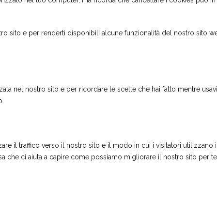
zzato nel tuo computer, ma ricorda che cancellare i cookies può impedi
stro sito e per renderti disponibili alcune funzionalità del nostro sito 
zzata nel nostro sito e per ricordare le scelte che hai fatto mentre usa
o.
e il traffico verso il nostro sito e il modo in cui i visitatori utilizza
osa che ci aiuta a capire come possiamo migliorare il nostro sito per t