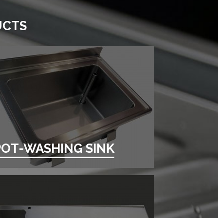
UCTS
POT-WASHING SINK