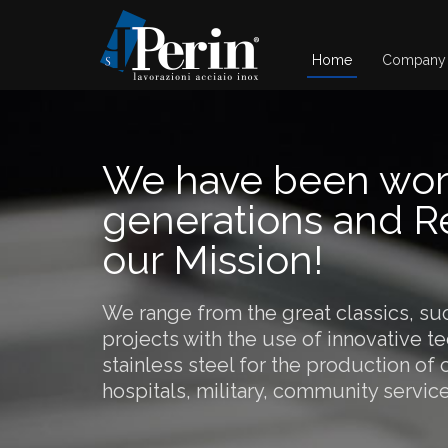
Home
Company
We have been worki
generations and R
our Mission!
We range from the great classics, suc
projects with the use of innovative te
stainless steel for the production of
hospitals, military, community service