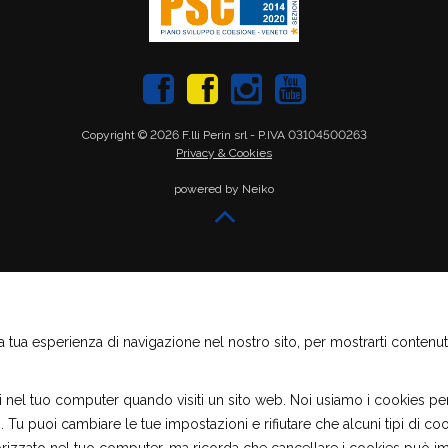
Copyright © 2026 F.lli Perin srl - P.IVA 03104500263
Privacy & Cookies
powered by Neiko
tua esperienza di navigazione nel nostro sito, per mostrarti contenuti p
 nel tuo computer quando visiti un sito web. Noi usiamo i cookies per 
o). Tu puoi cambiare le tue impostazioni e rifiutare che alcuni tipi d