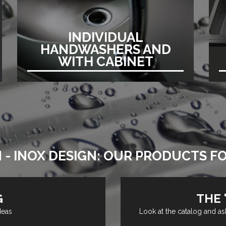
INDIVIDUAL
HANDWASHERS AND
WITH CABINET
N - INOX DESIGN: OUR PRODUCTS F
G
THE 
deas
Look at the catalog and as