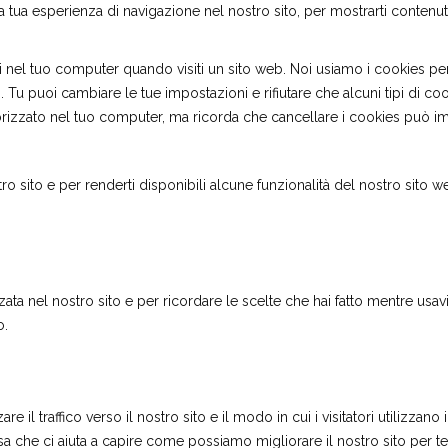
tua esperienza di navigazione nel nostro sito, per mostrarti contenuti p
 nel tuo computer quando visiti un sito web. Noi usiamo i cookies per 
o). Tu puoi cambiare le tue impostazioni e rifiutare che alcuni tipi d
zzato nel tuo computer, ma ricorda che cancellare i cookies può impedi
stro sito e per renderti disponibili alcune funzionalità del nostro sito 
zzata nel nostro sito e per ricordare le scelte che hai fatto mentre usa
o.
e il traffico verso il nostro sito e il modo in cui i visitatori utilizza
osa che ci aiuta a capire come possiamo migliorare il nostro sito per t