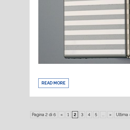
READ MORE
Pagina 2 di 6
«
1
2
3
4
5
...
»
Ultima 