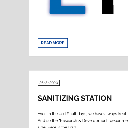
READ MORE
26/5/2020
SANITIZING STATION
Even in these difficult days, we have always kept
And so the "Research & Development" department 
side. Here is the first!