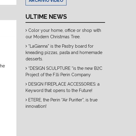
ARCHIVIO VIDEO
ULTIME NEWS
Color your home, office or shop with
our Modern Christmas Tree.
“LaGianna” is the Pastry board for
kneading pizzas, pasta and homemade
desserts.
the
“DESIGN SCULPTURE “is the new B2C
Project of the F.lli Perin Company
DESIGN FIREPLACE ACCESSORIES: a
Keyword that opens to the Future!
ETERE, the Perin “Air Purifier”, is true
innovation!