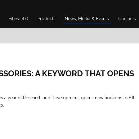
Filiera 4.0
Products
News, Media & Events
Contacts
SSORIES: A KEYWORD THAT OPENS
ses a year of Research and Development, opens new horizons to F.lli
op.